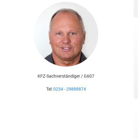
KFZ-Sachverständiger / G607
Tel:
0234 - 29888874